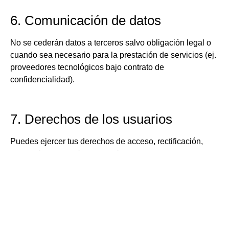
6. Comunicación de datos
No se cederán datos a terceros salvo obligación legal o
cuando sea necesario para la prestación de servicios (ej.
proveedores tecnológicos bajo contrato de
confidencialidad).
7. Derechos de los usuarios
Puedes ejercer tus derechos de acceso, rectificación,
supresión, oposición, limitación del tratamiento y
portabilidad de tus datos escribiendo a:
[Correo electrónico]
Si consideras que tus derechos no han sido atendidos,
puedes presentar una reclamación ante la
Agencia
Española de Protección de Datos (AEPD)
en