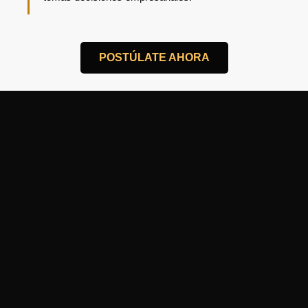
POSTÚLATE AHORA
0
+
Encuentros presenciales al año
0
Ejes de crecimiento estratégico
0
%
Conversaciones aplicables a tu negocio