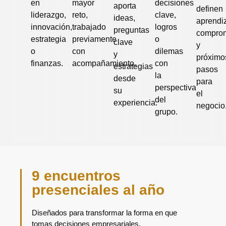
en
mayor
decisiones
aporta
definen
liderazgo,
reto,
clave,
ideas,
aprendi
innovación,
trabajado
logros
preguntas
compro
estrategia
previamente
o
clave
y
o
con
dilemas
y
próximo
finanzas.
acompañamiento.
con
estrategias
pasos
la
desde
para
perspectiva
su
el
del
experiencia.
negocio
grupo.
9 encuentros
presenciales al año
Diseñados para transformar la forma en que
tomas decisiones empresariales.