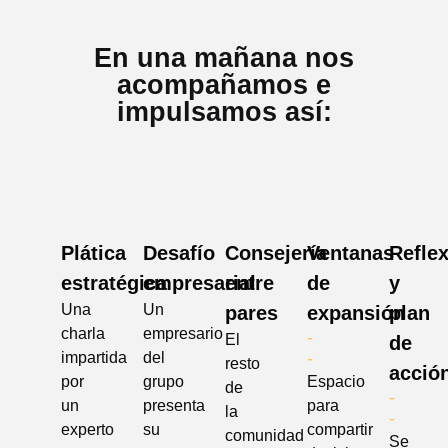
En una mañana nos
acompañamos e
impulsamos así:
Plática
Desafío
Consejería
Ventanas
Refle
estratégica
empresarial
entre
de
y
Una
Un
pares
expansión
plan
charla
empresario
-
El
de
-
impartida
del
resto
acció
por
grupo
Espacio
de
-
un
presenta
para
la
-
experto
su
compartir
comunidad
Se