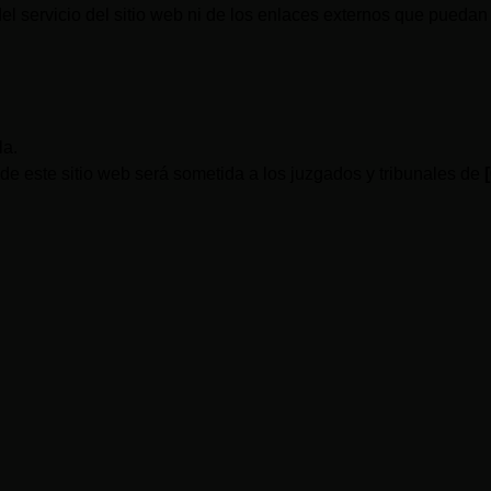
 servicio del sitio web ni de los enlaces externos que puedan re
la.
de este sitio web será sometida a los juzgados y tribunales de
Enlaces rápidos
ecisiones
Inicio
partido.
¿Quiénes somos