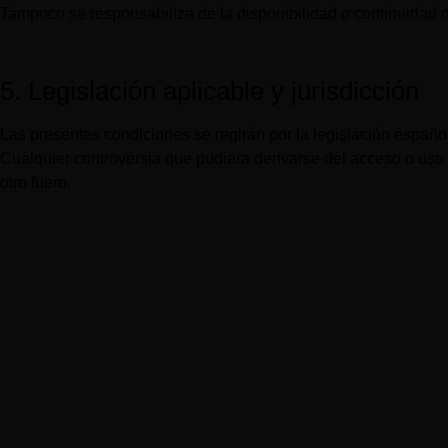
Tampoco se responsabiliza de la disponibilidad o continuidad del
5. Legislación aplicable y jurisdicción
Las presentes condiciones se regirán por la legislación españo
Cualquier controversia que pudiera derivarse del acceso o uso 
otro fuero.
Comunidad exclusiva de empresarios que convierten d
estratégicas en crecimiento sostenible y liderazgo com