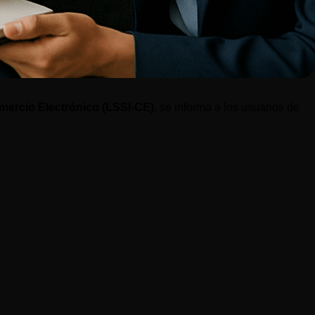
omercio Electrónico (LSSI-CE)
, se informa a los usuarios de