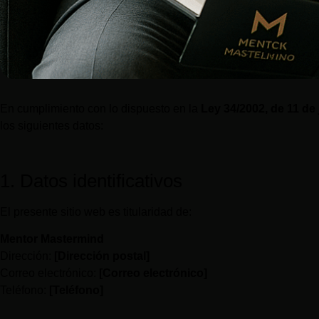
En cumplimiento con lo dispuesto en la
Ley 34/2002, de 11 de
los siguientes datos:
1. Datos identificativos
El presente sitio web es titularidad de:
Mentor Mastermind
Dirección:
[Dirección postal]
Correo electrónico:
[Correo electrónico]
Teléfono:
[Teléfono]