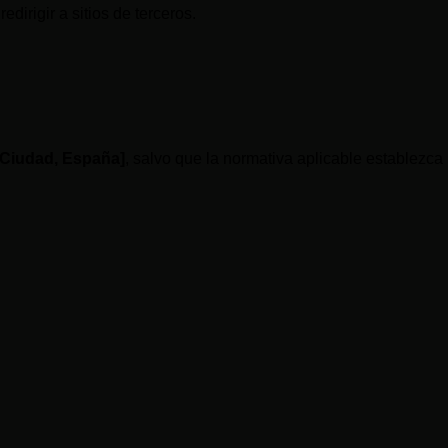
dirigir a sitios de terceros.
[Ciudad, España]
, salvo que la normativa aplicable establezca
Legales
Política de
privacidad
?